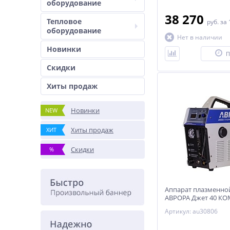
оборудование
38 270
Тепловое
руб.
за 
оборудование
Нет в наличии
Новинки
П
Скидки
Хиты продаж
Новинки
NEW
Хиты продаж
ХИТ
Скидки
%
Аппарат плазменно
АВРОРА Джет 40 К
Артикул: au30806