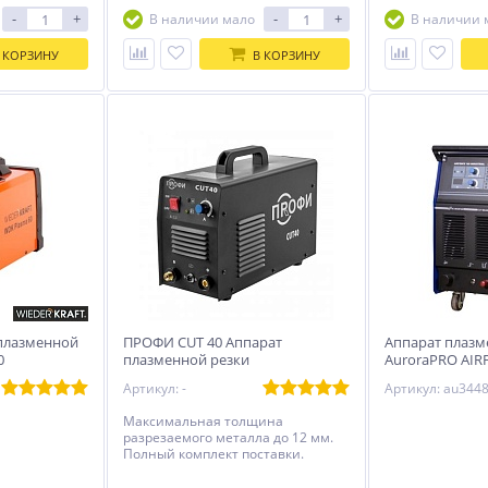
-
+
-
+
В наличии мало
В наличии 
 КОРЗИНУ
В КОРЗИНУ
плазменной
ПРОФИ CUT 40 Аппарат
Аппарат плазм
0
плазменной резки
AuroraPRO AIR
INDUSTRIAL
Артикул: -
Артикул: au344
Максимальная толщина
разрезаемого металла до 12 мм.
Полный комплект поставки.
Небольшие габариты и
минимальные затраты энергии