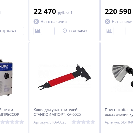
позволяют использовать аппарат
при выездных работах.
22 470
220 59
1
руб.
за 1
Нет в наличии
Нет в нали
ОД ЗАКАЗ
ПОД ЗАКАЗ
й резки
Ключ для уплотнителей
Приспособлени
ОМПРЕССОР
СТАНКОИМПОРТ, KA-6025
выставления к
Артикул: SIKA-6025
Артикул: SIST04