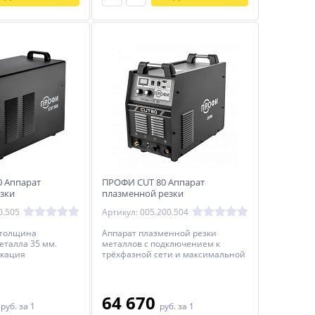
 Аппарат
ПРОФИ CUT 80 Аппарат
зки
плазменной резки
0.505
Артикул: 005.200.504
 толщина
Аппарат плазменной резки
еталла 35 мм.
металлов с подключением к
кация
трёхфазной сети и максимальной
араметров. Полный
толщиной реза до 30 мм. Режим
вки.
2Т/4Т, проверка и постпродувка
газа. Подключение к ЧПУ.
0
64 670
руб.
за 1
руб.
за 1