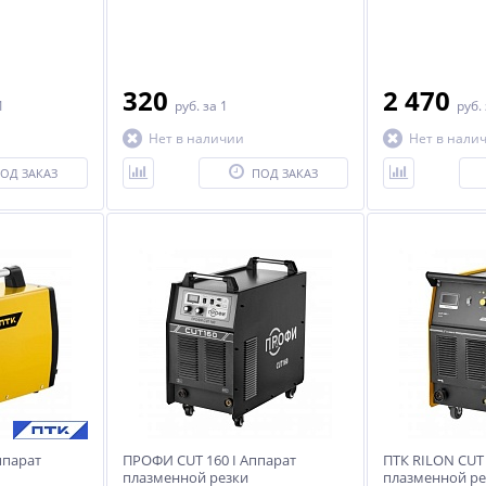
320
2 470
1
руб.
за 1
руб.
Нет в наличии
Нет в нали
ОД ЗАКАЗ
ПОД ЗАКАЗ
-20%
%
ХИТ
%
WDK-550 Подъемник
GrunBaum установка для
й/
четырехстоечный, г/п 5,5
обслуживания
тонн WiederKraft
кондиционеров AC3000N
590 030
131 750
руб.
руб.
ппарат
ПРОФИ CUT 160 I Аппарат
ПТК RILON CUT 
плазменной резки
плазменной ре