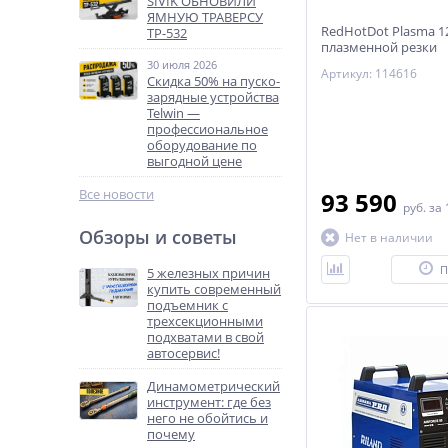
SIVIK ОБНОВИЛИ
ЯМНУЮ ТРАВЕРСУ
RedHotDot Plasma 1
ТР-532
плазменной резки
инверторного типа а
30 июля 2026
Артикул: 114616
Скидка 50% на пуско-
зарядные устройства
Telwin —
профессиональное
оборудование по
выгодной цене
Все новости
93 590
руб.
за 
Обзоры и советы
Нет в наличии
П
5 железных причин
купить современный
подъемник с
трехсекционными
подхватами в свой
автосервис!
Динамометрический
инструмент: где без
него не обойтись и
почему