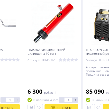
ns
HM5302 гидравлический
ПТК RILON CUT
цилиндр на 10 тонн
плазменной ре
Артикул: SIHM5302
Артикул: 005.30
Аппарат плазме
промышленного
Толщина реза д
2Т/4Т, постпроду
Подключение к 
лет.
6 300
85 090
руб.
за 1
ру
-
+
-
+
В наличии много
В наличии 
 КОРЗИНУ
В КОРЗИНУ