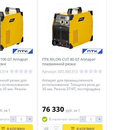
 100 GT Аппарат
ПТК RILON CUT 80 GT Аппарат
зки
плазменной резки
0.514
Артикул: 005.300.513
нной резки для
Аппарат для промышленного
 использования.
использования. Толщина реза до
о 35 мм. Режим
30 мм. Режим 2Т/4Т, постпродувка
вка газа.
газа. Подключение к ЧПУ.
ЧПУ. Гарантия 5
Гарантия 5 лет.
76 330
б.
за 1
руб.
за 1
-
+
-
+
много
В наличии много
В КОРЗИНУ
В КОРЗИНУ