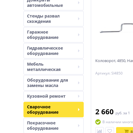
автомобильные
Стенды развал
схождения
Гаражное
оборудование
Гидравлическое
оборудование
Коловорот, 4850, Ha
Мебель
металлическая
Артикул: SI4850
Оборудование для
замены масла
Кузовной ремонт
Сварочное
2 660
оборудование
руб.
за 1
В наличии много
Покрасочное
оборудование
В