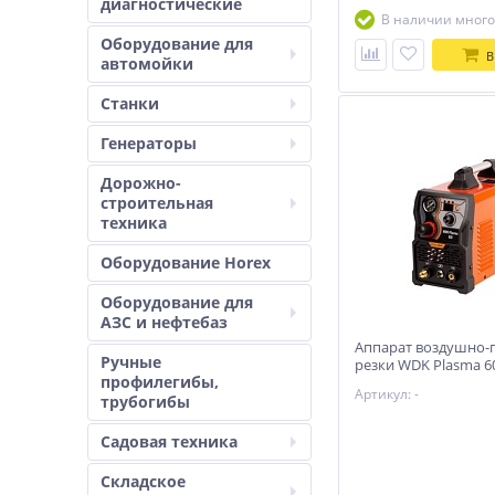
диагностические
В наличии много
Оборудование для
В
автомойки
Станки
Генераторы
Дорожно-
строительная
техника
Оборудование Horex
Оборудование для
АЗС и нефтебаз
Аппарат воздушно-
Ручные
резки WDK Plasma 6
профилегибы,
Артикул: -
трубогибы
Садовая техника
Складское