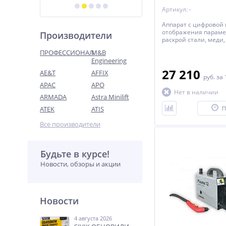
Артикул: -
Аппарат с цифровой
отображения парамет
Производители
раскрой стали, меди
Толщина реза до 12 
ПРОФЕССИОНАЛ
M&B
комплектация. Гарант
Engineering
27 210
AE&T
AFFIX
руб.
за 
APAC
APO
Нет в наличии
ARMADA
Astra Minilift
ATEK
ATIS
П
Все производители
Будьте в курсе!
Новости, обзоры и акции
Новости
4 августа 2026