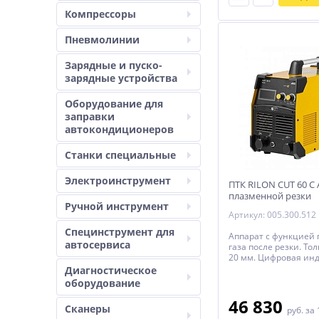
Компрессоры
Пневмолинии
Зарядные и пуско-
зарядные устройства
Оборудование для
заправки
автокондиционеров
Станки специальные
Электроинструмент
ПТК RILON CUT 60 С
плазменной резки
Ручной инструмент
Артикул: 005.300.512
Специнструмент для
Аппарат с функцией 
автосервиса
газа после резки. То
20 мм. Цифровая ин
отображения параме
Диагностическое
Гарантия 5 лет.
оборудование
46 830
Сканеры
руб.
за 