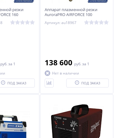
енной резки
Аппарат плазменной резки
FORCE 160
AuroraPRO AIRFORCE 100
68
Артикул: au18967
0
138 600
руб.
за 1
руб.
за 1
чии
Нет в наличии
ПОД ЗАКАЗ
ПОД ЗАКАЗ