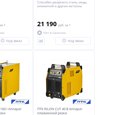
Способен разрезать сталь, медь,
алюминий и другие металлы
толщиной до 12 мм. Полная
комплектация. Гарантия 2 года.
21 190
за 1
руб.
за 1
чии
Нет в наличии
ПОД ЗАКАЗ
ПОД ЗАКАЗ
160 I Аппарат
ПТК RILON CUT 40 B Аппарат
зки
плазменной резки