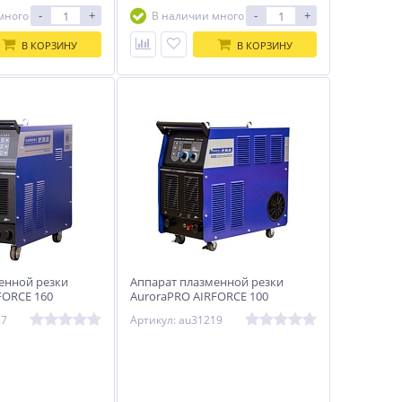
-
+
-
+
много
В наличии много
В КОРЗИНУ
В КОРЗИНУ
енной резки
Аппарат плазменной резки
FORCE 160
AuroraPRO AIRFORCE 100
COMPRESSOR
87
Артикул: au31219