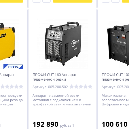
 Аппарат
ПРОФИ CUT 160 Аппарат
ПРОФИ CUT 100
плазменной резки
плазменной ре
Артикул: 005.200.502
Артикул: 005.20
постпродувки
Аппарат плазменной резки
Максимальная
лщина реза до
металлов с подключением к
разрезаемого м
дикация
трёхфазной сети и максимальной
Цифровая инди
тров.
толщиной реза до 55 мм. Режим
отображения п
2Т/4Т, проверка и постпродувка
комплект поста
газа. Подключение к ЧПУ.
192 890
100 61
1
руб.
за 1