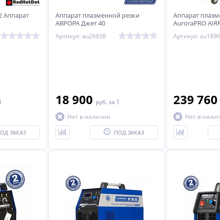
2 Аппарат
Аппарат плазменной резки
Аппарат плазм
АВРОРА Джет 40
AuroraPRO AIR
рт. 114616
Артикул: au26658
Артикул: au189
18 900
239 76
1
руб.
за 1
Нет в наличии
Нет в нали
ОД ЗАКАЗ
ПОД ЗАКАЗ