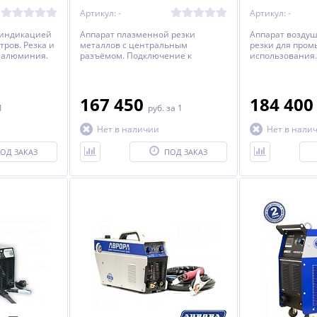
Артикул: -
Артикул: -
 индикацией
Аппарат плазменной резки
Аппарат возду
ров. Резка и
металлов с центральным
резки для про
, алюминия.
разъёмом. Подключение к
использования.
мм. Полная
трёхфазной сети. Максимальная
55 мм. Режим 2
ия 5 лет.
толщина реза до 55 мм. Режим
индикация ото
2Т/4Т, проверка и постпродувка
параметров. Гар
газа. Подключение к ЧПУ.
167 450
184 40
1
руб.
за 1
Нет в наличии
Нет в нали
ОД ЗАКАЗ
ПОД ЗАКАЗ