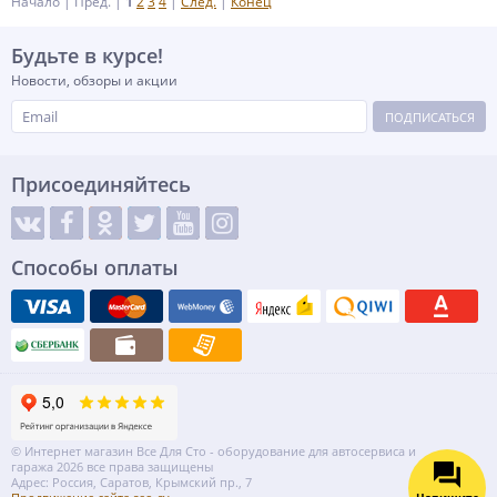
Начало | Пред. |
1
2
3
4
|
След.
|
Конец
Будьте в курсе!
Новости, обзоры и акции
ПОДПИСАТЬСЯ
Присоединяйтесь
Способы оплаты
© Интернет магазин Все Для Сто - оборудование для автосервиса и
гаража 2026 все права защищены
Адрес: Россия, Саратов, Крымский пр., 7
Напишите