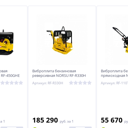
овая
Виброплита бензиновая
Виброплита бе
 RF-450GHE
реверсивная NORSU RF-R330H
прямоходная N
ивод,
(колесный комп
Артикул: RF-R330H
Артикул: RF-110
воды)
185 290
55 670
за 1
руб.
за 1
ру