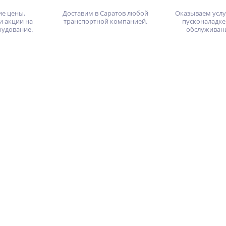
ие цены,
Доставим в Саратов любой
Оказываем услу
и акции на
транспортной компанией.
пусконаладке
рудование.
обслуживан