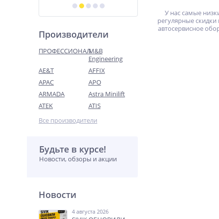
У нас самые низк
регулярные скидки 
автосервисное обо
Производители
ПРОФЕССИОНАЛ
M&B
Engineering
AE&T
AFFIX
APAC
APO
ARMADA
Astra Minilift
ATEK
ATIS
Все производители
Будьте в курсе!
Новости, обзоры и акции
Новости
4 августа 2026