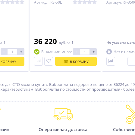
Артикул: RS-50L
Артикул: RF-35
36 220
Не указана це
за 1
руб.
за 1
-
+
-
+
В наличии много
Нет в нали
%
%
%
 КОРЗИНУ
В КОРЗИНУ
Все для СТО можно купить Виброплиты недорого по цене от 36224 до 49
арактеристикам. Виброплиты по стоимости от производителя - более 1
ник
Monty 3300-24 SmartSpeed
Подъёмник ножничный, г/
GP легковой
п 3 т, Everlift EE-6501V2
ей
шиномонтажный станок
Не указана цена
509 100
руб.
азин
Оперативная доставка
Собствен