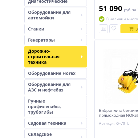
диагностические
51 090
руб.
за 
Оборудование для
автомойки
В наличии много
Станки
В
Генераторы
Дорожно-
строительная
техника
Оборудование Horex
Оборудование для
АЗС и нефтебаз
Ручные
профилегибы,
Виброплита бензин
трубогибы
прямоходная NORSU
(колесный комплект,
Садовая техника
Артикул: RF-70TL
воды)
Складское