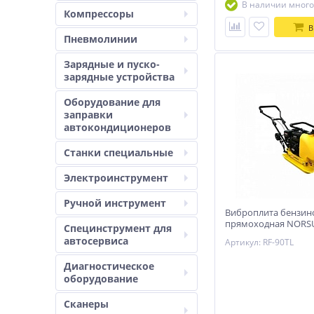
В наличии много
Компрессоры
В
Пневмолинии
Зарядные и пуско-
зарядные устройства
Оборудование для
заправки
автокондиционеров
Станки специальные
Электроинструмент
Ручной инструмент
Виброплита бензин
прямоходная NORSU
Специнструмент для
(колесный комплект,
автосервиса
Артикул: RF-90TL
воды)
Диагностическое
оборудование
Сканеры