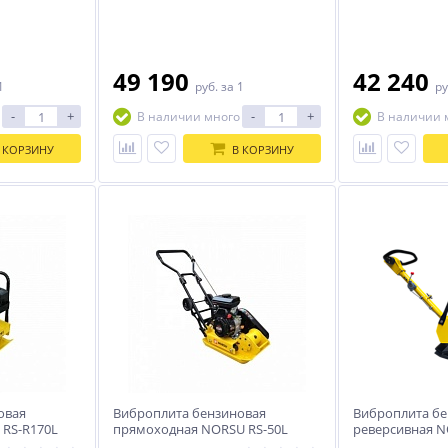
49 190
42 240
1
руб.
за 1
ру
-
+
-
+
В наличии много
В наличии 
 КОРЗИНУ
В КОРЗИНУ
овая
Виброплита бензиновая
Виброплита бе
 RS-R170L
прямоходная NORSU RS-50L
реверсивная N
(колесный комплект)
(гидравлическ