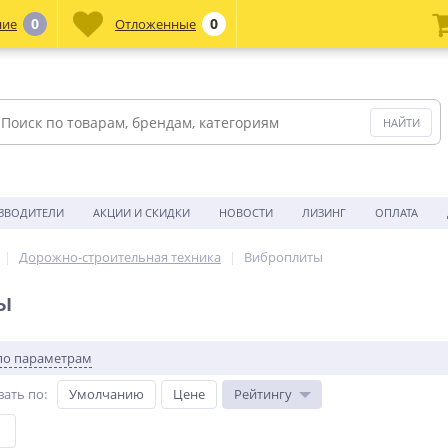
0
0
ние
Отложенные
ЗВОДИТЕЛИ
АКЦИИ И СКИДКИ
НОВОСТИ
ЛИЗИНГ
ОПЛАТА
Дорожно-строительная техника
Виброплиты
ы
по параметрам
вать по
:
Умолчанию
Цене
Рейтингу