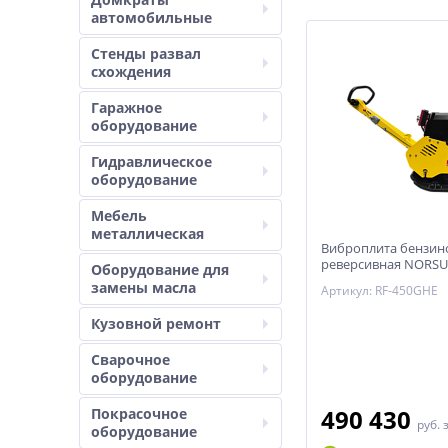
автомобильные
Стенды развал
схождения
Гаражное
оборудование
Гидравлическое
оборудование
Мебель
металлическая
Виброплита бензин
реверсивная NORSU
Оборудование для
(гидравлический пр
замены масла
Артикул: RF-450GHE
электростарт, АКБ)
Кузовной ремонт
Сварочное
оборудование
490 430
Покрасочное
руб.
оборудование