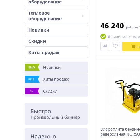
оборудование
Тепловое
оборудование
46 240
руб.
за 
Новинки
В наличии много
Скидки
В
Хиты продаж
Новинки
NEW
Хиты продаж
ХИТ
Скидки
%
Виброплита бензин
реверсивная NORSU