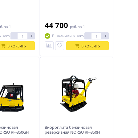
44 700
б.
за 1
руб.
за 1
-
+
-
+
много
В наличии много
В КОРЗИНУ
В КОРЗИНУ
нзиновая
Виброплита бензиновая
ORSU RF-350GH
реверсивная NORSU RF-350H
ий привод)