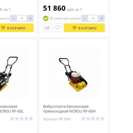
51 860
б.
за 1
руб.
за 1
-
+
-
+
много
В наличии много
В КОРЗИНУ
В КОРЗИНУ
нзиновая
Виброплита бензиновая
ORSU RF-60L
прямоходная NORSU RF-60H
плект)
(колесный комплект)
Артикул: RF-60H