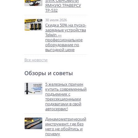
SIVIK ОБНОВИЛИ
ЯМНУЮ ТРАВЕРСУ
ТР-532
30 июля 2026
Скидка 50% на пуско-
зарядные устройства
Telwin —
профессиональное
оборудование по
выгодной цене
Все новости
Обзоры и советы
5 железных причин
купить современный
подъемник с
трехсекционными
подхватами в свой
автосервис!
Динамометрический
инструмент: где без
него не обойтись и
почему