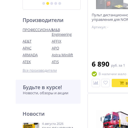
Пульт дистанционн
Производители
управления для NO
Артикул: -
ПРОФЕССИОНАЛ
M&B
Engineering
AE&T
AFFIX
APAC
APO
ARMADA
Astra Minilift
ATEK
ATIS
6 890
руб.
за 1
Все производители
В наличии мало
В
Будьте в курсе!
Новости, обзоры и акции
Новости
4 августа 2026