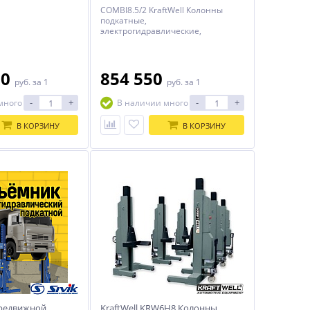
COMBI8.5/2 KraftWell Колонны
подкатные,
электрогидравлические,
грузоподъемность 17 000 кг. Две
мобильные стойки г/п 8500 кг
каждая.
00
854 550
руб.
за 1
руб.
за 1
-
+
-
+
много
В наличии много
В КОРЗИНУ
В КОРЗИНУ
редвижной
KraftWell KRW6H8 Колонны