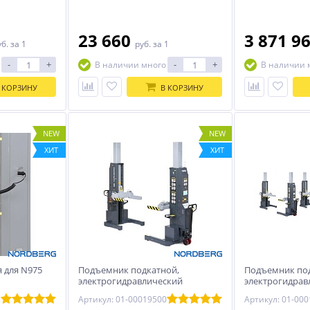
23 660
3 871 9
уб.
за 1
руб.
за 1
-
+
-
+
В наличии много
В наличии 
 КОРЗИНУ
В КОРЗИНУ
NEW
NEW
ХИТ
ХИТ
 для N975
Подъемник подкатной,
Подъемник под
электрогидравлический
электрогидрав
(комплект 2 шт) NORDBERG
(комплект 6 ш
Артикул: 01-00019500
Артикул: 01-00
N975_2(G)
N975_6(G)