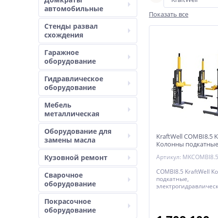
автомобильные
Показать все
Стенды развал
схождения
Гаражное
оборудование
Гидравлическое
оборудование
Мебель
металлическая
Оборудование для
KraftWell COMBI8.5
замены масла
Колонны подкатные г
электрогидравличе
Кузовной ремонт
Артикул: MKCOMBI8.
беспроводные
COMBI8.5 KraftWell 
Сварочное
подкатные,
оборудование
электрогидравлическ
грузоподъемность 34 
Покрасочное
Четыре мобильные ст
8500 кг каждая. Бесп
оборудование