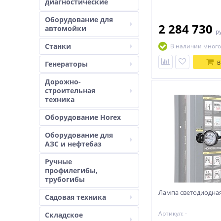
диагностические
автобусов
Оборудование для
2 284 730
автомойки
р
Станки
В наличии много
В
Генераторы
Дорожно-
строительная
техника
Оборудование Horex
Оборудование для
АЗС и нефтебаз
Ручные
профилегибы,
трубогибы
Лампа светодиодная
Садовая техника
Артикул: -
Складское