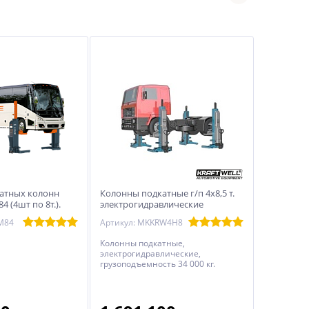
атных колонн
Колонны подкатные г/п 4х8,5 т.
4 (4шт по 8т.).
электрогидравлические
беспроводные KraftWell KRW4H8
M84
Артикул: MKKRW4H8
Колонны подкатные,
электрогидравлические,
грузоподъемность 34 000 кг.
Четыре мобильные стойки г/п
8500 кг каждая. Беспроводные.