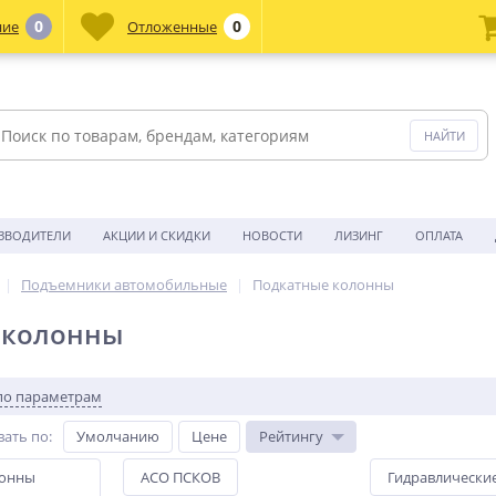
0
0
ние
Отложенные
ЗВОДИТЕЛИ
АКЦИИ И СКИДКИ
НОВОСТИ
ЛИЗИНГ
ОПЛАТА
Подъемники автомобильные
Подкатные колонны
 колонны
по параметрам
вать по
:
Умолчанию
Цене
Рейтингу
лонны
АСО ПСКОВ
Гидравлически