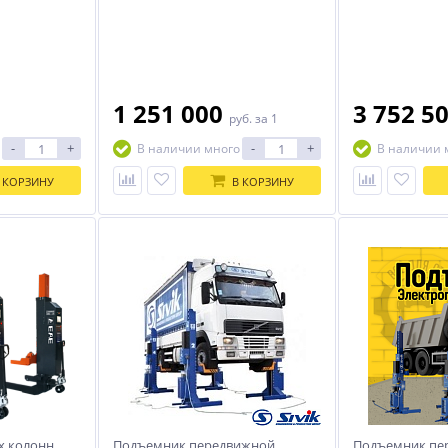
1 251 000
3 752 5
руб.
за 1
-
+
-
+
В наличии много
В наличии 
 КОРЗИНУ
В КОРЗИНУ
х колонн
Подъемник передвижной
Подъемник пе