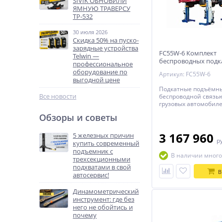
SIVIK ОБНОВИЛИ
ЯМНУЮ ТРАВЕРСУ
ТР-532
30 июля 2026
Скидка 50% на пуско-
зарядные устройства
FC55W-6 Комплект
Telwin —
беспроводных подк
профессиональное
колонн для грузовы
оборудование по
Артикул: FC55W-6
автомобилей, г/п 5.5
выгодной цене
Подкатные подъёмны
Все новости
беспроводной связь
грузовых автомобиле
автобусов
Обзоры и советы
3 167 960
5 железных причин
р
купить современный
подъемник с
В наличии много
трехсекционными
подхватами в свой
В
автосервис!
Динамометрический
инструмент: где без
него не обойтись и
почему