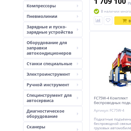
1 709 100
р
Компрессоры
В наличии много
Пневмолинии
В
Зарядные и пуско-
зарядные устройства
Оборудование для
заправки
автокондиционеров
Станки специальные
Электроинструмент
Ручной инструмент
Специнструмент для
FC75W-4 Комплект
автосервиса
беспроводных подк
колонн для грузовы
Артикул: FC75W-4
Диагностическое
автомобилей, г/п 7.5
оборудование
Подкатные подъёмны
беспроводной связь
Сканеры
грузовых автомобиле