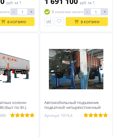
50
1 691 100
руб.
за 1
руб.
за 1
-
+
-
+
много
В наличии много
В КОРЗИНУ
В КОРЗИНУ
атных колонн
Автомобильный подъемник
6 (6шт по 8т.).
подкатной четырёхстоечный
ИНКОСТ 1019,4 (10 тонн)
M86
Артикул: 1019,4