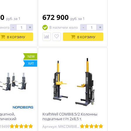
60
672 900
руб.
за 1
руб.
за 1
-
+
-
+
много
В наличии мало
В КОРЗИНУ
В КОРЗИНУ
NEW
ХИТ
катной,
KraftWell COMBI8.5/2 Колонны
лический
подкатные г/п 2х8,5 т.
т) NORDBERG
электрогидравлические
019499
Артикул: MKCOMBI8.5/2
беспроводные