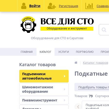
Войти
Регистрация
Сравне
Оборудование для СТО в Саратове
ГЛАВНАЯ
КАТАЛОГ
УСЛУГИ
ПОРТФОЛИО
ПРОИ
Каталог товаров
Каталог товаров
Подкатные
Подъемники
автомобильные
Шиномонтажное
Подобрать товары 
оборудование
Товаров:
79
Сортиро
Пневмоинструмент
онны Sivik
Подкатные колонны ДАР3
Подкатные ко
Домкраты
KraftWell