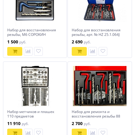
Набор для восстановления
Набор для восстановления
резьбы, М6 СОРОКИН
резьбы, арт. № HZ 25.1.064J
HOREX
1 500
2 690
руб.
руб.
Набор метчиков и плашек
Набор для ремонта и
110 предметов
восстановления резьбы 88
(метрические), арт. HZ
предметов, HOREX арт. № HZ
11 910
2 700
руб.
руб.
31.1.006W, horex
25.1.064W