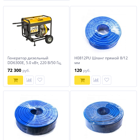
Генератор дизельный
H0812PU Шланг прямой 8/12
DD6300Е, 5.0 кВт, 220 В/50 Гц,
мм
15 л, электростартер Denzel
72 300
120
руб.
руб.