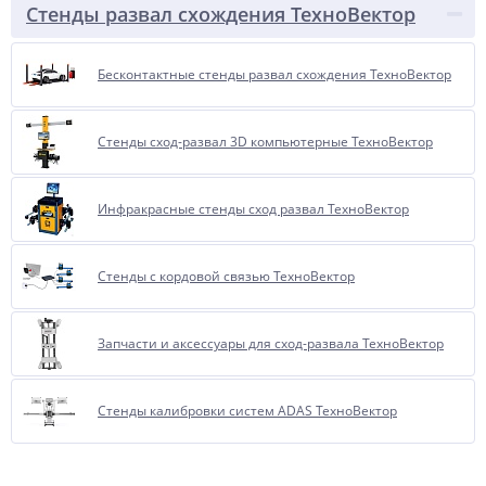
Стенды развал схождения ТехноВектор
Бесконтактные стенды развал схождения ТехноВектор
Стенды сход-развал 3D компьютерные ТехноВектор
Инфракрасные стенды сход развал ТехноВектор
Стенды с кордовой связью ТехноВектор
Запчасти и аксессуары для сход-развала ТехноВектор
Стенды калибровки систем ADAS ТехноВектор