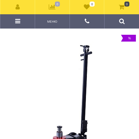
0
0
0
МЕНЮ
%