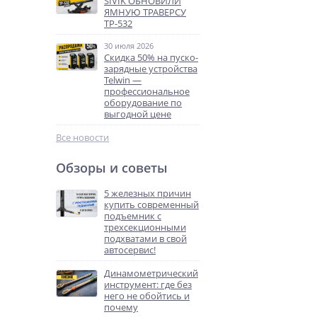
SIVIK ОБНОВИЛИ
ЯМНУЮ ТРАВЕРСУ
ТР-532
30 июля 2026
Скидка 50% на пуско-
зарядные устройства
Telwin —
профессиональное
оборудование по
выгодной цене
Все новости
Обзоры и советы
5 железных причин
купить современный
подъемник с
трехсекционными
подхватами в свой
автосервис!
Динамометрический
инструмент: где без
него не обойтись и
почему