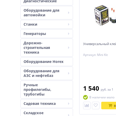
диагностические
Оборудование для
автомойки
Станки
Генераторы
Дорожно-
Универсальный кле
строительная
техника
Артикул: Mini Kit
Оборудование Horex
Оборудование для
АЗС и нефтебаз
Ручные
1 540
профилегибы,
руб.
за 1
трубогибы
В наличии мало
Садовая техника
В
Складское