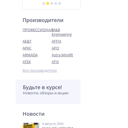
Производители
ПРОФЕССИОНАЛ
M&B
Engineering
AE&T
AFFIX
APAC
APO
ARMADA
Astra Minilift
ATEK
ATIS
Все производители
Будьте в курсе!
Новости, обзоры и акции
Новости
4 августа 2026