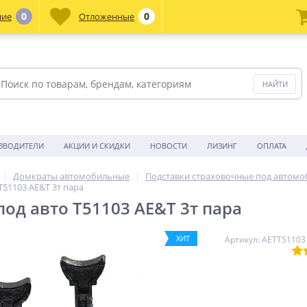
0
0
ние
Отложенные
ЗВОДИТЕЛИ
АКЦИИ И СКИДКИ
НОВОСТИ
ЛИЗИНГ
ОПЛАТА
Домкраты автомобильные
Подставки страховочные под автомо
T51103 AE&T 3т пара
под авто T51103 AE&T 3т пара
ХИТ
Артикул: AETT51103