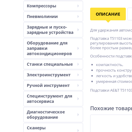
Компрессоры
ОПИСАНИЕ
Пневмолинии
Зарядные и пуско-
Для удержания автомоб
зарядные устройства
Подставка T51103 мож
Оборудование для
регулирования высот
более простым размещ
заправки
автокондиционеров
Особенности подставк
Станки специальные
компактность,
прочность констру
Электроинструмент
легкость и удобств
умеренная стоимос
Ручной инструмент
Подставки AE&T T5110
Специнструмент для
автосервиса
Похожие това
Диагностическое
оборудование
Сканеры