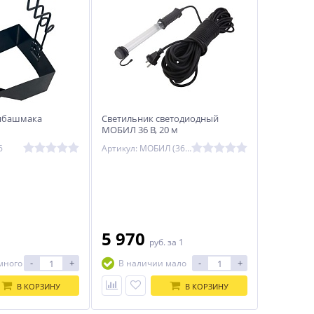
ябашмака
Светильник светодиодный
МОБИЛ 36 В, 20 м
6
Артикул: МОБИЛ (36V)-20
5 970
1
руб.
за 1
-
+
-
+
много
В наличии мало
В КОРЗИНУ
В КОРЗИНУ