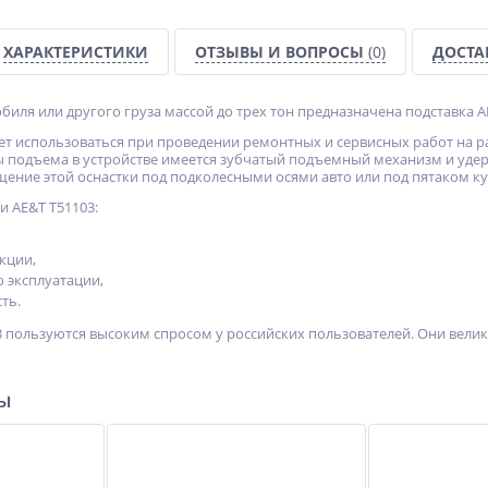
ХАРАКТЕРИСТИКИ
ОТЗЫВЫ И ВОПРОСЫ
(0)
ДОСТА
иля или другого груза массой до трех тон предназначена подставка A
ет использоваться при проведении ремонтных и сервисных работ на 
ы подъема в устройстве имеется зубчатый подъемный механизм и уд
ение этой оснастки под подколесными осями авто или под пятаком ку
и AE&T T51103:
кции,
о эксплуатации,
ть.
3 пользуются высоким спросом у российских пользователей. Они велик
ры