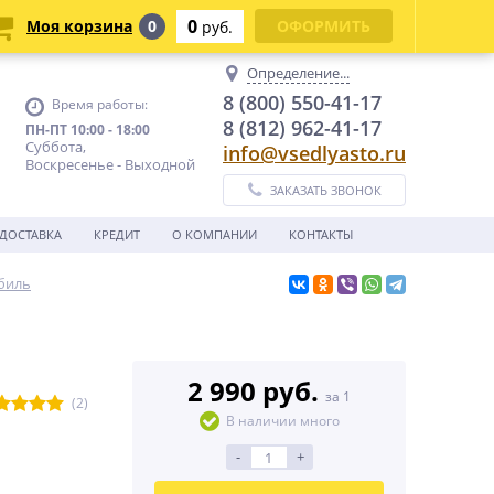
0
Моя корзина
0
ОФОРМИТЬ
руб.
Определение...
8 (800) 550-41-17
Время работы:
8 (812) 962-41-17
ПН-ПТ 10:00 - 18:00
Суббота,
info@vsedlyasto.ru
Воскресенье - Выходной
ЗАКАЗАТЬ ЗВОНОК
ДОСТАВКА
КРЕДИТ
О КОМПАНИИ
КОНТАКТЫ
биль
2 990 руб.
за 1
(2)
В наличии много
-
+