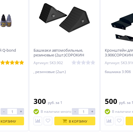
й Q-bond
Башмаки автомобильные,
Кронштейн дл
резиновые (2шт.)СОРОКИН
3.906СОРОКИН
Артикул: SK3.902
Артикул: SK3.91
, резиновые (2шт.)
башмака 3.906
300
500
руб.
за 1
руб.
за 
-
+
-
+
В наличии много
В наличии 
 КОРЗИНУ
В КОРЗИНУ